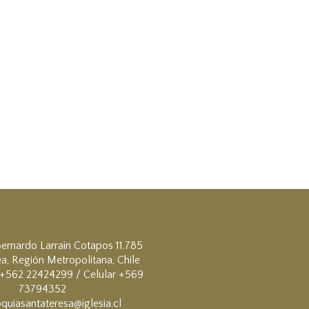
ernardo Larraín Cotapos 11.785
a, Región Metropolitana, Chile
+562 22424299 / Celular +569
73794352
quiasantateresa@iglesia.cl