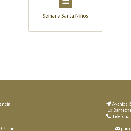
Semana Santa Niños
encial
Avenida B
Lo Barneche
a
Teléfono 
9:30 hrs.
parro