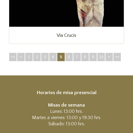
Vía Crucis
<<
<
1
2
3
4
5
6
7
8
9
10
>
>>
Horarios de misa presencial
Misas de semana
Lunes: 13:00 hrs.
Martes a viernes: 13:00 y 19:30 hrs.
Sábado: 13:00 hrs.