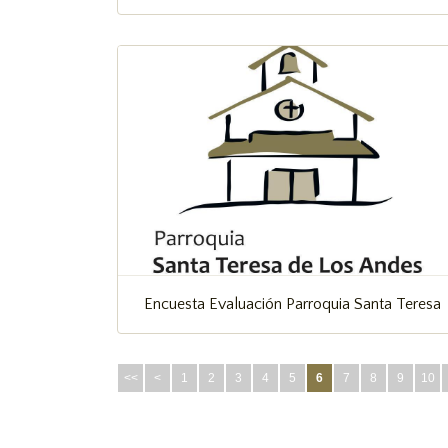
Encuesta Evaluación Parroquia Santa Teresa
<<
<
1
2
3
4
5
6
7
8
9
10