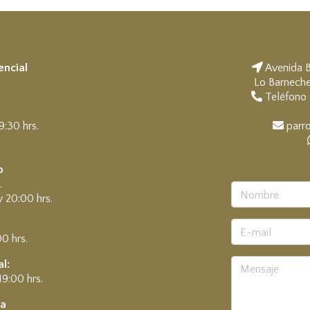
encial
Avenida B
Lo Barneche
a
Teléfono 
9:30 hrs.
parro
.
o
.
y 20:00 hrs.
00 hrs.
l:
19:00 hrs.
ía