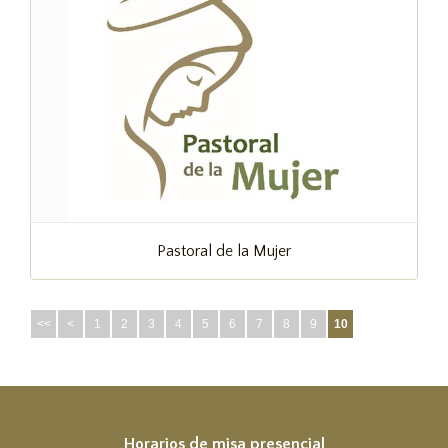
Pastoral de la Mujer
<<
<
1
2
3
4
5
6
7
8
9
10
Horarios de misa presencial