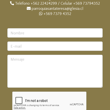
Teléfono +562 22424299 / Celular +569 73794352
parroquiasantateresa@iglesia.cl
+569 7379 4352