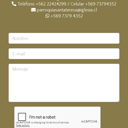
Teléfono +562 22424299 / Celular +569 73794352
parroquiasantateresa@iglesia.cl
+569 7379 4352