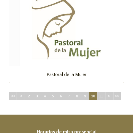
Pastoral de la Mujer
<<
<
2
3
4
5
6
7
8
9
10
11
>
>>
Horarios de misa presencial