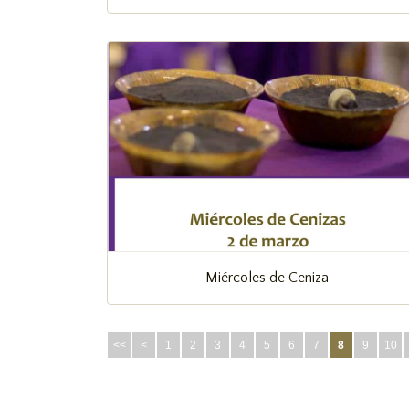
Miércoles de Ceniza
<<
<
1
2
3
4
5
6
7
8
9
10