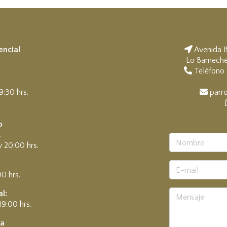
encial
Avenida B
Lo Barneche
a
Teléfono 
9:30 hrs.
parro
.
o
.
y 20:00 hrs.
00 hrs.
l:
19:00 hrs.
ía