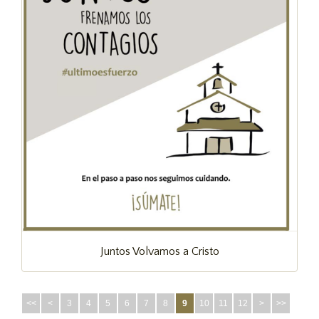
Juntos Volvamos a Cristo
<<
<
3
4
5
6
7
8
9
10
11
12
>
>>