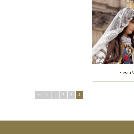
Fiesta 
<<
<
1
2
3
4