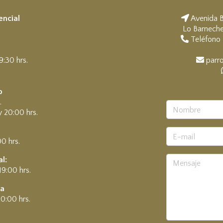
encial
Avenida B
Lo Barneche
a
Teléfono 
9:30 hrs.
parro
.
o
.
y 20:00 hrs.
00 hrs.
l:
19:00 hrs.
ía
0:00 hrs.