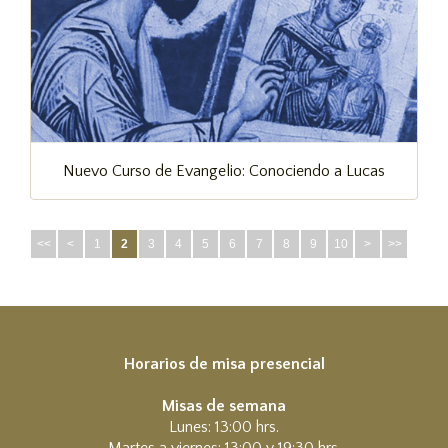
Nuevo Curso de Evangelio: Conociendo a Lucas
<<
<
1
2
3
4
5
6
7
8
9
10
>
>>
Horarios de misa presencial
Misas de semana
Lunes: 13:00 hrs.
Martes a viernes: 13:00 y 19:30 hrs.